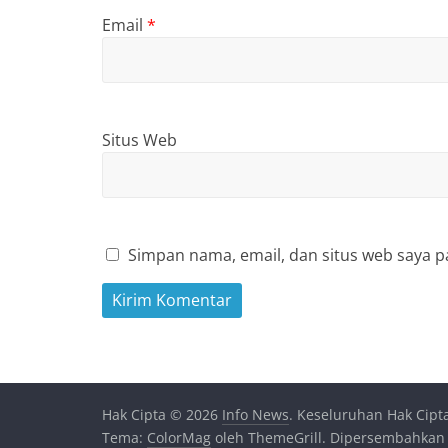
Email
*
Situs Web
Simpan nama, email, dan situs web saya p
Hak Cipta © 2026
Info News
. Keseluruhan Hak Cipt
Tema:
ColorMag
oleh ThemeGrill. Dipersembahkan