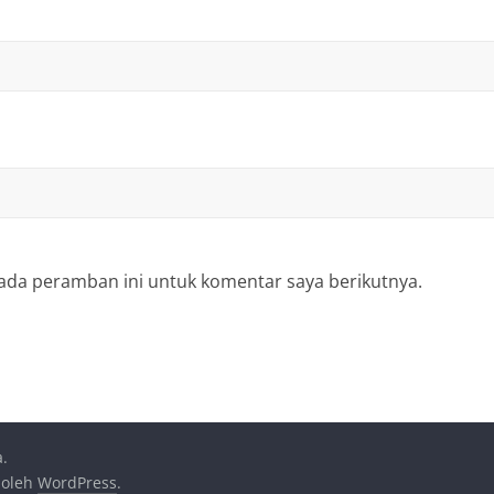
ada peramban ini untuk komentar saya berikutnya.
a.
 oleh
WordPress
.