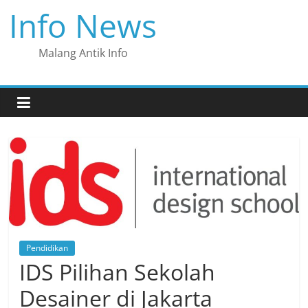
Skip
Info News
to
content
Malang Antik Info
Pendidikan
IDS Pilihan Sekolah
Desainer di Jakarta