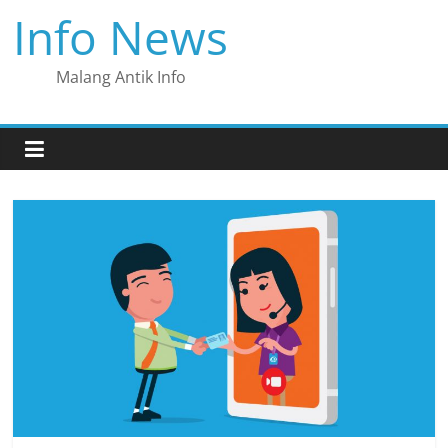
Skip
Info News
to
content
Malang Antik Info