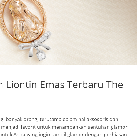
 Liontin Emas Terbaru The
gi banyak orang, terutama dalam hal aksesoris dan
lu menjadi favorit untuk menambahkan sentuhan glamor
untuk Anda yang ingin tampil glamor dengan perhiasan