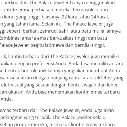
at berkualitas. The Palace Jeweler hanya menggunakan
ar untuk semua perhiasan mereka, termasuk liontin
 karat yang tinggi, biasanya 22 karat atau 24 karat,
yang tahan lama. Selain itu, The Palace Jeweler juga
 seperti berlian, zamrud, safir, atau batu mulia lainnya
ombinasi antara emas berkualitas tinggi dan batu
lace Jeweler begitu istimewa dan bernilai tinggi.
k, liontin terbaru dari The Palace Jeweler juga memiliki
aikan dengan preferensi Anda. Anda bisa memilih antara
atau bentuk-bentuk unik lainnya yang akan membuat Anda
isa disesuaikan dengan panjang rantai atau tali leher yang
efek visual yang sesuai dengan bentuk wajah dan leher
 dan ukuran, Anda bisa menemukan liontin emas terbaru
 Anda.
n emas terbaru dari The Palace Jeweler, Anda juga akan
elanggan yang terbaik. The Palace Jeweler selalu
 setiap produk mereka, termasuk liontin emas terbaru.