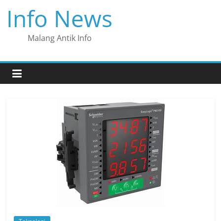
Skip
Info News
to
content
Malang Antik Info