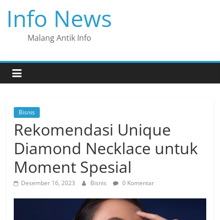
Skip
Info News
to
content
Malang Antik Info
Bisnis
Rekomendasi Unique
Diamond Necklace untuk
Moment Spesial
Desember 16, 2023
Bisnis
0 Komentar