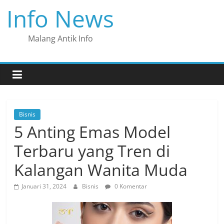
Skip
Info News
to
content
Malang Antik Info
Bisnis
5 Anting Emas Model
Terbaru yang Tren di
Kalangan Wanita Muda
Januari 31, 2024
Bisnis
0 Komentar