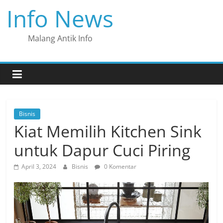
Skip
Info News
to
content
Malang Antik Info
Bisnis
Kiat Memilih Kitchen Sink
untuk Dapur Cuci Piring
April 3, 2024
Bisnis
0 Komentar