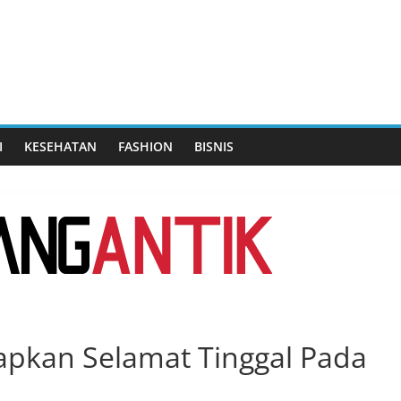
I
KESEHATAN
FASHION
BISNIS
apkan Selamat Tinggal Pada