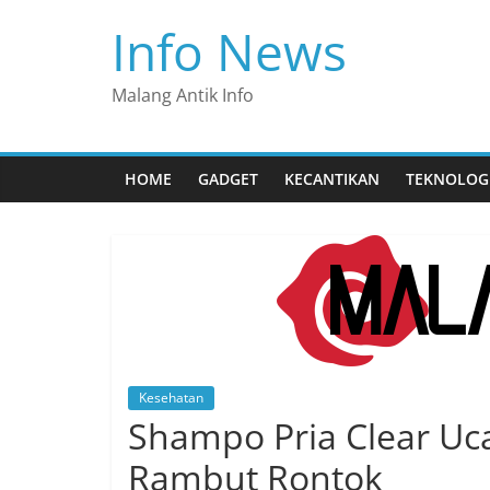
Skip
Info News
to
content
Malang Antik Info
HOME
GADGET
KECANTIKAN
TEKNOLOG
Kesehatan
Shampo Pria Clear Uc
Rambut Rontok