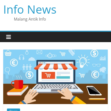
Skip
Info News
to
content
Malang Antik Info