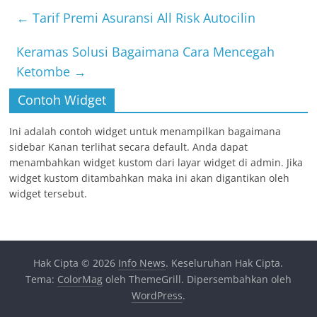
←
Tarif Premi Asuransi All Risk Autocilin
Keramas Solusi Bagaimana Cara Mencegah
Ketombe
→
Contoh Widget
Ini adalah contoh widget untuk menampilkan bagaimana
sidebar Kanan terlihat secara default. Anda dapat
menambahkan widget kustom dari layar widget di admin. Jika
widget kustom ditambahkan maka ini akan digantikan oleh
widget tersebut.
Hak Cipta © 2026
Info News
. Keseluruhan Hak Cipta.
Tema:
ColorMag
oleh ThemeGrill. Dipersembahkan oleh
WordPress
.